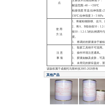
主要技术性能指标如下：
点
耐温范围:-40－+350℃
粘接强度:常温:拉伸强度≥25M
150℃:拉伸强度 3－5 MPa
1、将被粘物除锈、去污、
2、将A、B组份按10：1.
使 用
按10：1.2-1.5的比
方 法
度。
3、 将调好的胶液涂于被
1、 取胶工具绝不可混用。
注 意
2、 操作环境注意通风。
事 项
3、 胶液如触及皮肤，可及
4、 未用完的胶应盖好，
该版权属于成都托马斯科技2005-2020所有
其他产品