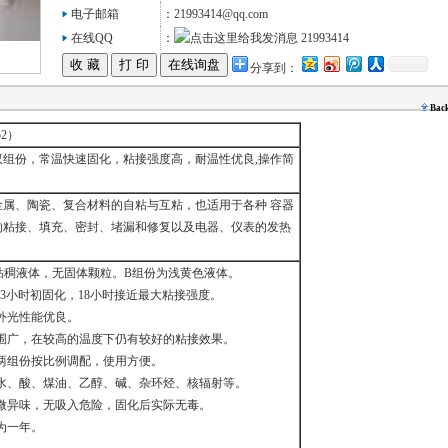
电子邮箱
：21993414@qq.com
在线QQ
：
21993414
分享到：
Bac
2）
组份，常温快速固化，粘接强度高，耐温性优良,操作简
属、陶瓷、复合材料的自粘与互粘，也适用于各种 容器
的粘接、填充、密封、堵漏和修复以及电器、仪表的发热
粘稠液体，无固体颗粒。B组份为浅黄色液体。
－3小时初固化，18小时接近最大粘接强度。
外光性能优良。
围广，在较高的温度下仍有较好的粘接效果。
两组份按比例调配，使用方便。
水、酸、煤油、乙醇、碱、杂环烃、核辐射等。
微异味，无吸入危险，固化后实际无毒。
为一年。