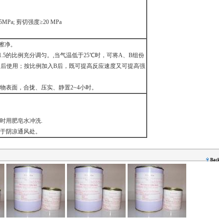
Pa; 剪切强度≥20 MPa
擦净。
2-1.5的比例充分调匀。,当气温低于25℃时，可将A、B组份
例调均匀后使用；按比例加入B后，既可提高反应速度又可提高强
粘物表面，合拢、压实、静置2~4小时。
时用肥皂水冲洗.
置于阴凉通风处。
Bac