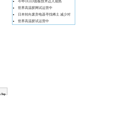
今年OLED面板技术迈入成熟
世界高温胶网试运营中
日本转向废弃电器寻找稀土 减少对
世界高温胶试运营中
k Top