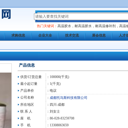
热门关键词：
高温胶水，耐高温胶水，耐高温修补剂，高温
求购信息
企业大全
技术交流
展会信息
人才
产品信息
供货/订货总量
：100000(千克)
最小起订量
：1(千克)
产品单价
：电议
公司名称
：
成都托马斯科技有限公司
所在地区
：四川-成都
联 系 人
：刘女士
座 机
：86-028-83259708
手 机
：13308063659