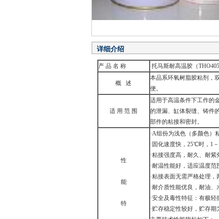
详细介绍
产 品 名 称
托马斯耐高温胶（THO405
本品系环氧树脂胶粘剂，双
概 述
便。
适用于高温条件下工作的金
适 用 范 围
的泄漏、缸体裂缝、铸件
部件的粘接和密封。
·A组份为浅色（多颜色）
·固化速度快，25℃时，1
·粘接强度高，耐久、耐紫
性
·耐温性能好，适应温度范
·粘接表面无需严格处理，
能
·耐介质性能优良，耐油、
·安全及毒性特征：有极轻
特
·贮存稳定性较好，贮存期