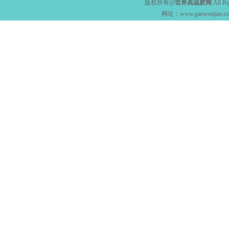
版权所有@
世界高温胶网
All Ri
网址：
www.gaowenjiao.c