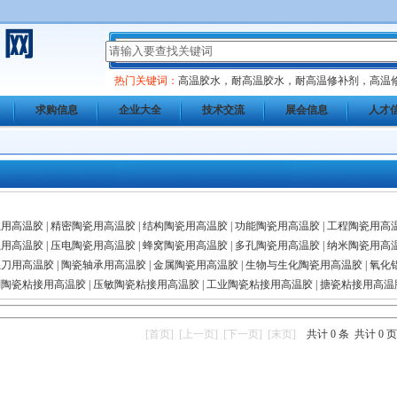
热门关键词：
高温胶水，耐高温胶水，耐高温修补剂，高温
求购信息
企业大全
技术交流
展会信息
人才
瓷用高温胶
|
精密陶瓷用高温胶
|
结构陶瓷用高温胶
|
功能陶瓷用高温胶
|
工程陶瓷用高
瓷用高温胶
|
压电陶瓷用高温胶
|
蜂窝陶瓷用高温胶
|
多孔陶瓷用高温胶
|
纳米陶瓷用高
瓷刀用高温胶
|
陶瓷轴承用高温胶
|
金属陶瓷用高温胶
|
生物与生化陶瓷用高温胶
|
氧化
硼陶瓷粘接用高温胶
|
压敏陶瓷粘接用高温胶
|
工业陶瓷粘接用高温胶
|
搪瓷粘接用高温
[首页]
[上一页]
[下一页]
[末页]
共计 0 条 共计 0 