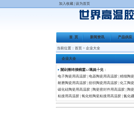
加入收藏
|
设为首页
首 页
新闻资讯
产品供应
当前位置：
首页
> 企业大全
企业大全
闄剁摲绮樻帴鐢ㄩ珮娓╄兌
：
电子陶瓷用高温胶
|
电器陶瓷用高温胶
|
精细陶
耐磨陶瓷用高温胶
|
纺织陶瓷用高温胶
|
化工陶
碳化硅陶瓷用高温胶
|
陶瓷密封件用高温胶
|
陶
粘接用高温胶
|
氧化锆陶瓷粘接用高温胶
|
氮化