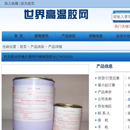
加入收藏
|
设为首页
热门关键
首 页
新闻资讯
产品供应
求购信息
企业大全
当前位置：
首页
>
产品供应
> 产品详细
托马斯光学镜片透明环氧树脂胶水(THO5020)
产品信息
供货/订货总量
：10
最小起订量
：1(
产品单价
：1
公司名称
：
所在地区
：
联 系 人
：
座 机
：86
手 机
：13