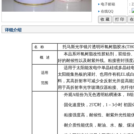
电子邮箱
：22
在线QQ
：
详细介绍
托马斯光学镜片透明环氧树脂胶水
(TH
名
称
本品系环氧树脂改性胶粘剂，双组份
概
述
好的耐候性以及耐紫外线。粘接密封强度
适用于太阳能发电中单晶硅或多晶硅
适用
太阳能集热板的灌封、也用作有机
EL
或
料，其高折射率可减少全反射光并提高能
范围
用于高折射率光学玻璃仪器粘接、光纤传
·
外观
A
组份为无色透明粘稠液体，
B
组
·
固化速度快，
25
℃
时，
1
－
3
小时
初固
·
粘接强度高，耐候性、耐紫外光性能
·
耐介质性能优良，耐油、水、酸、煤