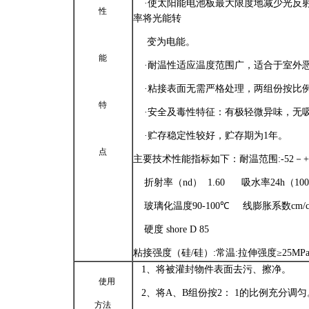
·
使太阳能电池板最大限度地减少光反
性
率将光能转
变为电能。
能
·
耐温性适应温度范围广，适合于室外
·
粘接表面无需严格处理，两组份按比
特
·
安全及毒性特征：有极轻微异味，无
·
贮存稳定性较好，贮存期为
1
年。
点
主要技术性能指标如下：耐温范围
:-52
－
+
折射率（
nd
）
1.60
吸水率
24h
（
100
玻璃化温度
90
-100
℃
线膨胀系数
cm/
硬度
shore D 85
粘接强度（硅
/
硅）
:
常温
:
拉伸强度
≥25MP
1
、将被灌封物件表面去污、擦净。
使用
2
、将
A
、
B
组份按
2
：
1
的比例充分调匀
方法